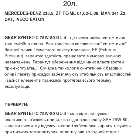
- 20л.
MERCEDES-BENZ 235.5, ZF TE-ML 01,02
-L
,08, MAN 341 Z2,
DAF, IVECO EATON
GEAR SYNTETIC 75W-80 GL-4 -
це високоякісна синтетична
трансмісійна олива. Виготовлена з високоякісної синтетичної
базової оливи і сучасного пакету присадок, EP (Extreme
Pressure), гарантує здатність працювати в умовах великих
навантажень. Гарантує збереження відмінних властивостей
при експлуатації. Сучасна технологія синтетичних базових
олив і пакету присадок забезпечують стабільність властивостей
і захист елементів трансмісії протягом всього терміну
експлуатації.
ПЕРЕВАГИ:
GEAR SYNTETIC 75W-80 GL-4 -
має відмінні пускові
властивості: в'язкість оливи, яка відповідає класу SAE 75W-80,
завдяки високому індексу в'язкості забезпечує хорошу текучість
при низьких температурах, полегшуючи холодний старт і