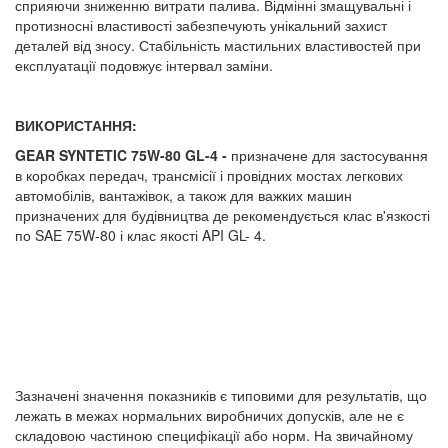
сприяючи зниженню витрати палива. Відмінні змащувальні і
протизносні властивості забезпечують унікальний захист
деталей від зносу. Стабільність мастильних властивостей при
експлуатації подовжує інтервал заміни.
ВИКОРИСТАННЯ:
GEAR SYNTETIC 75W-80 GL-4 -
призначене для застосування
в коробках передач, трансмісії і провідних мостах легкових
автомобілів, вантажівок, а також для важких машин
призначених для будівництва де рекомендується клас в'язкості
по SAE 75W-80 і клас якості API GL- 4.
Зазначені значення показників є типовими для результатів, що
лежать в межах нормальних виробничих допусків, але не є
складовою частиною специфікації або норм. На звичайному