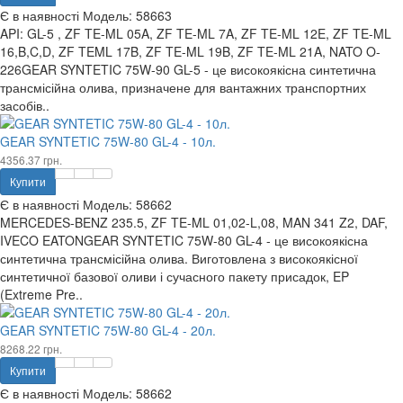
Є в наявності
Модель:
58663
API: GL-5 , ZF TE-ML 05A, ZF TE-ML 7A, ZF TE-ML 12E, ZF TE-ML
16,B,C,D, ZF TEML 17B, ZF TE-ML 19B, ZF TE-ML 21A, NATO O-
226GEAR SYNTETIC 75W-90 GL-5 - це високоякісна синтетична
трансмісійна олива, призначене для вантажних транспортних
засобів..
GEAR SYNTETIC 75W-80 GL-4 - 10л.
4356.37 грн.
Купити
Є в наявності
Модель:
58662
MERCEDES-BENZ 235.5, ZF TE-ML 01,02-L,08, MAN 341 Z2, DAF,
IVECO EATONGEAR SYNTETIC 75W-80 GL-4 - це високоякісна
синтетична трансмісійна олива. Виготовлена з високоякісної
синтетичної базової оливи і сучасного пакету присадок, EP
(Extreme Pre..
GEAR SYNTETIC 75W-80 GL-4 - 20л.
8268.22 грн.
Купити
Є в наявності
Модель:
58662