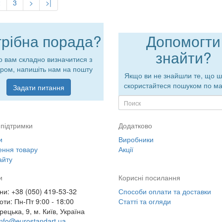
2
3
>
>|
рібна порада?
Допомогти
знайти?
 вам складно визначитися з
ром, напишіть нам на пошту
Якщо ви не знайшли те, що ш
скористайтеся пошуком по ма
Задати питання
підтримки
Додатково
и
Виробники
ння товару
Акції
айту
и
Корисні посилання
и: +38 (050) 419-53-32
Способи оплати та доставки
оти: Пн-Пт 9:00 - 18:00
Статті та огляди
рецька, 9, м. Київ, Україна
info@eurostandart.ua