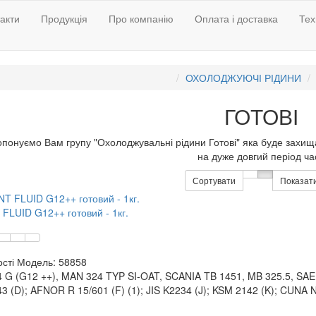
акти
Продукція
Про компанію
Оплата і доставка
Тех
ОХОЛОДЖУЮЧІ РІДИНИ
ГОТОВІ
понуємо Вам групу "Охолоджувальні рідини Готові" яка буде захищати
на дуже довгий період ча
Сортувати
Показат
LUID G12++ готовий - 1кг.
сті
Модель:
58858
 G (G12 ++), MAN 324 TYP SI-OAT, SCANIA TB 1451, MB 325.5, SAE
3 (D); AFNOR R 15/601 (F) (1); JIS K2234 (J); KSM 2142 (K); CUNA 