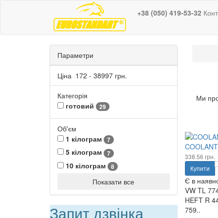
+38 (050) 419-53-32
Конт
Параметри
Ціна
172
-
38997
грн.
Категорія
Ми про
готовий
29
Об'єм
1 кілограм
7
COOLANT F
5 кілограм
7
338.56 грн.
10 кілограм
8
Купити
Є в наявно
Показати все
VW TL 774
HEFT R 44
Запит дзвінка
759..