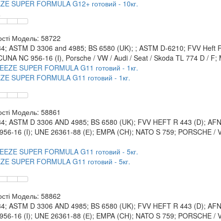
ZE SUPER FORMULA G12+ готовий - 10кг.
.
сті
Модель:
58722
4; ASTM D 3306 and 4985; BS 6580 (UK); ; ASTM D-6210; FVV Heft R 4
CUNA NC 956-16 (I), Porsche / VW / Audi / Seat / Skoda TL 774 D / F
ZE SUPER FORMULA G11 готовий - 1кг.
сті
Модель:
58861
34; ASTM D 3306 AND 4985; BS 6580 (UK); FVV HEFT R 443 (D); AFNOR
56-16 (I); UNE 26361-88 (Е); EMPA (CH); NATO S 759; PORSCHE / 
ZE SUPER FORMULA G11 готовий - 5кг.
сті
Модель:
58862
34; ASTM D 3306 AND 4985; BS 6580 (UK); FVV HEFT R 443 (D); AFNOR
56-16 (I); UNE 26361-88 (Е); EMPA (CH); NATO S 759; PORSCHE / 