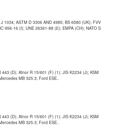
 J 1034; ASTM D 3306 AND 4985; BS 6580 (UK); FVV
NC 956-16 (I); UNE 26361-88 (Е); EMPA (CH); NATO S
43 (D); Afnor R 15/601 (F) (1); JIS K2234 (J); KSM
; Mercedes MB 325.3; Ford ESE..
43 (D); Afnor R 15/601 (F) (1); JIS K2234 (J); KSM
; Mercedes MB 325.3; Ford ESE..