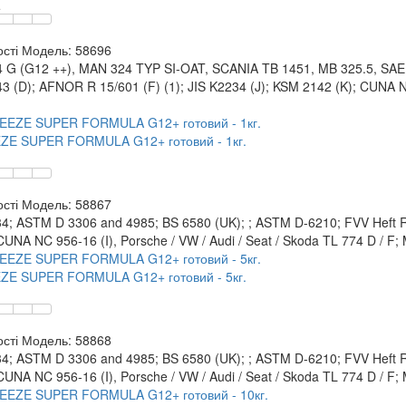
.
сті
Модель:
58696
 G (G12 ++), MAN 324 TYP SI-OAT, SCANIA TB 1451, MB 325.5, SAE
3 (D); AFNOR R 15/601 (F) (1); JIS K2234 (J); KSM 2142 (K); CUNA 
ZE SUPER FORMULA G12+ готовий - 1кг.
сті
Модель:
58867
4; ASTM D 3306 and 4985; BS 6580 (UK); ; ASTM D-6210; FVV Heft R 4
CUNA NC 956-16 (I), Porsche / VW / Audi / Seat / Skoda TL 774 D / F
ZE SUPER FORMULA G12+ готовий - 5кг.
сті
Модель:
58868
4; ASTM D 3306 and 4985; BS 6580 (UK); ; ASTM D-6210; FVV Heft R 4
CUNA NC 956-16 (I), Porsche / VW / Audi / Seat / Skoda TL 774 D / F