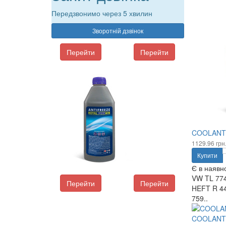
Передзвонимо через 5 хвилин
Зворотній дзвінок
Перейти
Перейти
COOLANT F
1129.96 грн
Купити
Є в наявно
VW TL 774
Перейти
Перейти
HEFT R 44
759..
COOLANT F