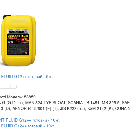
LUID G12++ готовий - 5кг.
.
сті
Модель:
58859
 G (G12 ++), MAN 324 TYP SI-OAT, SCANIA TB 1451, MB 325.5, SAE
3 (D); AFNOR R 15/601 (F) (1); JIS K2234 (J); KSM 2142 (K); CUNA 
LUID G12++ готовий - 10кг.