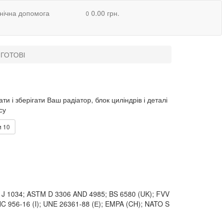
нічна допомога
0.00 грн.
0
ГОТОВІ
 і зберігати Ваш радіатор, блок циліндрів і деталі
су
и
10
 J 1034; ASTM D 3306 AND 4985; BS 6580 (UK); FVV
NC 956-16 (I); UNE 26361-88 (Е); EMPA (CH); NATO S