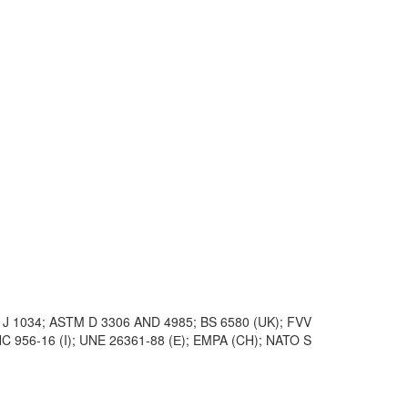
 J 1034; ASTM D 3306 AND 4985; BS 6580 (UK); FVV
NC 956-16 (I); UNE 26361-88 (Е); EMPA (CH); NATO S