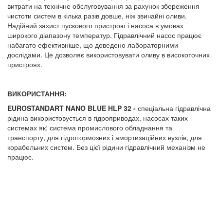
витрати на технічне обслуговування за рахунок збереження
чистоти систем в кілька разів довше, ніж звичайні оливи.
Надійний захист пускового пристрою і насоса в умовах
широкого діапазону температур. Гідравлічний насос працює
набагато ефективніше, що доведено лабораторними
дослідами. Це дозволяє використовувати оливу в високоточних
пристроях.
ВИКОРИСТАННЯ:
EUROSTANDART NANO BLUE
HLP
32 -
спеціальна гідравлічна
рідина використовується в гідроприводах, насосах таких
системах як: система промислового обладнання та
транспорту, для гідротормозних і амортизаційних вузлів, для
корабельних систем. Без цієї рідини гідравлічний механізм не
працює.