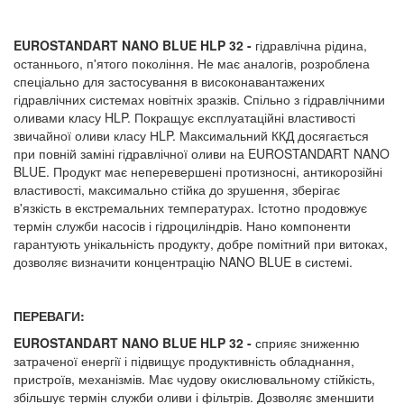
EUROSTANDART NANO BLUE
HLP
32 -
гідравлічна рідина,
останнього, п'ятого покоління. Не має аналогів, розроблена
спеціально для застосування в високонавантажених
гідравлічних системах новітніх зразків. Спільно з гідравлічними
оливами класу HLP. Покращує експлуатаційні властивості
звичайної оливи класу НLP. Максимальний ККД досягається
при повній заміні гідравлічної оливи на EUROSTANDART NANO
BLUE. Продукт має неперевершені протизносні, антикорозійні
властивості, максимально стійка до зрушення, зберігає
в'язкість в екстремальних температурах. Істотно продовжує
термін служби насосів і гідроциліндрів. Нано компоненти
гарантують унікальність продукту, добре помітний при витоках,
дозволяє визначити концентрацію NANO BLUE в системі.
ПЕРЕВАГИ:
EUROSTANDART NANO BLUE
HLP
32 -
сприяє зниженню
затраченої енергії і підвищує продуктивність обладнання,
пристроїв, механізмів. Має чудову окислювальному стійкість,
збільшує термін служби оливи і фільтрів. Дозволяє зменшити