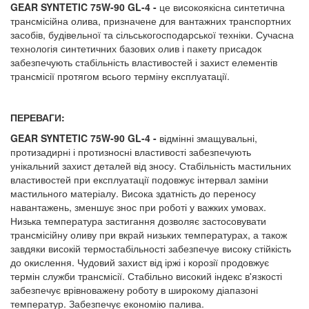
GEAR SYNTETIC 75W-90 GL-4 -
це високоякісна синтетична
трансмісійна олива, призначене для вантажних транспортних
засобів, будівельної та сільськогосподарської техніки. Сучасна
технологія синтетичних базових олив і пакету присадок
забезпечують стабільність властивостей і захист елементів
трансмісії протягом всього терміну експлуатації.
ПЕРЕВАГИ:
GEAR SYNTETIC 75W-90 GL-4 -
відмінні змащувальні,
протизадирні і протизносні властивості забезпечують
унікальний захист деталей від зносу. Стабільність мастильних
властивостей при експлуатації подовжує інтервал заміни
мастильного матеріалу. Висока здатність до переносу
навантажень, зменшує знос при роботі у важких умовах.
Низька температура застигання дозволяє застосовувати
трансмісійну оливу при вкрай низьких температурах, а також
завдяки високій термостабільності забезпечуе високу стійкість
до окислення. Чудовий захист від іржі і корозії продовжує
термін служби трансмісії. Стабільно високий індекс в'язкості
забезпечує врівноважену роботу в широкому діапазоні
температур. Забезпечує економію палива.