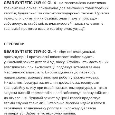
GEAR SYNTETIC 75W-90 GL-4 -
це високоякісна синтетична
трансмісійна олива, призначене для вантажних транспортних
засобів, будівельної та сільськогосподарської техніки. Сучасна
технологія синтетичних базових олив і пакету присадок
забезпечують стабільність властивостей і захист елементів
трансмісії протягом всього терміну експлуатації.
ПЕРЕВАГИ:
GEAR SYNTETIC 75W-90 GL-4 -
відмінні змащувальні,
протизадирні і протизносні властивості забезпечують
унікальний захист деталей від зносу. Стабільність мастильних
властивостей при експлуатації подовжує інтервал заміни
мастильного матеріалу. Висока здатність до переносу
навантажень, зменшує знос при роботі у важких умовах.
Низька температура застигання дозволяє застосовувати
трансмісійну оливу при вкрай низьких температурах, а також
завдяки високій термостабільності забезпечуе високу стійкість
до окислення. Чудовий захист від іржі і корозії продовжує
термін служби трансмісії. Стабільно високий індекс в'язкості
забезпечує врівноважену роботу в широкому діапазоні
температур. Забезпечує економію палива.