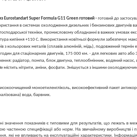
з Eurostandart Super Formula G11 Green готовий -
готовий до застосу
ристання в системах охолодження дизельних і бензинових двигунів ван
господарської техніки, промисловому обладнанні в важких умовах експл
тура кипіння +110 С. Використання новітньої формули забезпечує мак
ів з кольорових металів (сплавів алюміній, мідь), подовжений термін ек
 годин для стаціонарних двигунів, 175 000 км. - для легкових авто або 3
ення: радіатор, помпа, блок двигуна, теплообмінник, водяний насос, 
 Не містить нітрити, аміни, фосфати. Змішується з іншими охолоджуюч
исокоочищений моноетиленгліколь, високоефективний пакет антикоро
алізована) вода, барвник.
ні значення показників є типовими для результатів, що лежать в ме
ою частиною специфікації або норм. На звичайному виробництві і п
ння, які не впливають на експлуатаційні характеристики. Інформація