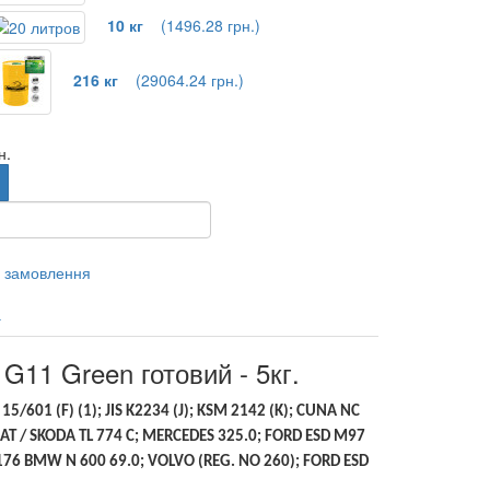
10 кг
(1496.28 грн.)
216 кг
(29064.24 грн.)
н.
 замовлення
а
1 Green готовий - 5кг.
15/601 (F) (1); JIS K2234 (J); KSM 2142 (K); CUNA NC
SEAT / SKODA TL 774 C; MERCEDES 325.0; FORD ESD M97
76 BMW N 600 69.0; VOLVO (REG. NO 260); FORD ESD