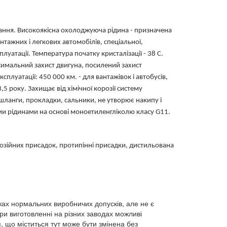
вання. Високоякісна охолоджуюча рідина - призначена
тажних і легкових автомобілів, спеціальної,
уатації. Температура початку кристалізації - 38 С.
симальний захист двигуна, посилений захист
сплуатації: 450 000 км. - для вантажівок і автобусів,
,5 року. Захищає від хімічної корозії систему
шланги, прокладки, сальники, не утворює накипу і
ими рідинами на основі моноетиленгліколю класу G11.
зійних присадок, протипінні присадки, дистильована
жах нормальних виробничих допусків, але не є
ри виготовленні на різних заводах можливі
, що міститься тут може бути змінена без