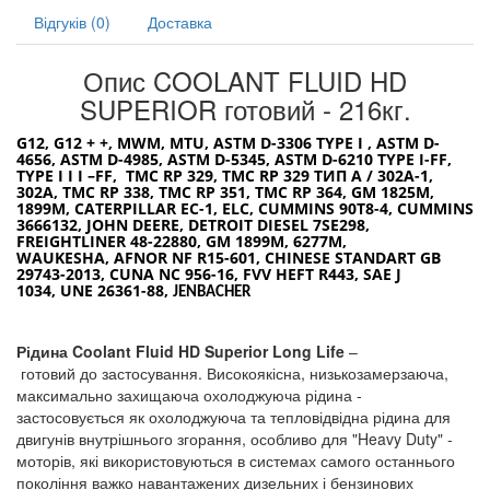
Відгуків (0)
Доставка
Опис COOLANT FLUID HD
SUPERIOR готовий - 216кг.
G12, G12 + +,
MWM, MTU,
ASTM D-3306 TYPE I , ASTM D-
4656, ASTM D-4985, ASTM D-5345, ASTM D-6210 TYPE I-FF,
TYPE I I I –FF, TMC RP 329, TMC RP 329
ТИП
A / 302A-1,
302A, TMC RP 338, TMC RP 351, TMC RP 364, GM 1825M,
1899M, CATERPILLAR EC-1, ELC, CUMMINS 90T8-4, CUMMINS
3666132, JOHN DEERE, DETROIT DIESEL 7SE298,
FREIGHTLINER 48-22880, GM 1899M, 6277M,
WAUKESHA
,
AFNOR NF R15-601, CHINESE STANDART GB
29743-2013, CUNA NC 956-16, FVV HEFT R443, SAE J
1034, UNE 26361-88,
JENBACHER
Рідина
Coolant
Fluid
HD
Superior
Long
Life
–
готовий
до
застосування
. Високоякісна, низькозамерзаюча,
максимально захищаюча охолоджуюча рідина -
застосовується як охолоджуюча та тепловідвідна рідина для
двигунів внутрішнього згорання, особливо для "
Heavy
Duty
" -
моторів, які використовуються в системах самого останнього
покоління важко навантажених дизельних і бензинових