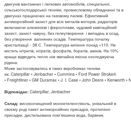
двигунів вантажних і легкових автомобілів, спеціальної,
сільськогосподарської техніки, промисловому обладнанні та в
двигунах працюючих на газовому паливі. Ефективний
антикорозійний захист для всіх металів моторів, радіаторів
включаючи алюмінієві і феросплави, чудовий кавітаційний
захист, захист чавуну, без гелеутворення і випадінь в осад,
без утворення вапняних осадів.
Т
емпература початку
кристалізації - 38 С
. Т
емпература кипіння понад +110
.
Не
містить нітритів, нітратів, фосфатів, боратів, амінів. На 10%
краще відводить тепло ніж звичайна якісна охолоджуюча
рідина.
Може застосовуватись в таких виробниках техніки
як:
Caterpillar
• Jenbacher •
Cummins
•
Ford
Power
Stroke
®
•
Freightliner
•
GM
Duramax
•
J
.
I
.
Case
•
John
Deere
•
Kenworth
•
Відповідає:
Caterpillar, Jenbacher
Склад:
високоочищений моноетиленгліколь, унікальний в
своєму роді пакет антикорозійних присадок, протипінні
присадки, дистильована пом'якшена вода, барвник.