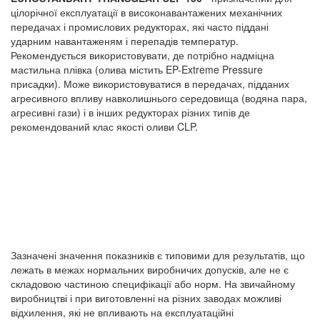
цілорічної експлуатації в високонавантажених механічних
передачах і промислових редукторах, які часто піддані
ударним навантаженям і перепадів температур.
Рекомендується використовувати, де потрібно надміцна
мастильна плівка (олива містить EP-Extreme Pressure
присадки). Може використовуватися в передачах, підданих
агресивного впливу навколишнього середовища (водяна пара,
агресивні гази) і в інших редукторах різних типів де
рекомендований клас якості оливи CLP.
Зазначені значення показників є типовими для результатів, що
лежать в межах нормальних виробничих допусків, але не є
складовою частиною специфікації або норм. На звичайному
виробництві і при виготовленні на різних заводах можливі
відхилення, які не впливають на експлуатаційні