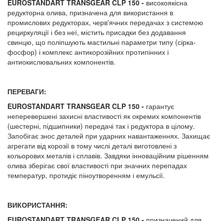
EUROSTANDART TRANSGEAR CLP 150 -
високоякісна
редукторна олива, призначена для використання в
промислових редукторах, черв'ячних передачах з системою
рециркуляції і без неї, містить присадки без додавання
свинцю, що поліпшують мастильні параметри типу (сірка-
фосфор) і комплекс антикорозійних протипінних і
антиокислювальних компонентів.
ПЕРЕВАГИ:
EUROSTANDART TRANSGEAR CLP 150 -
гарантує
неперевершені захисні властивості як окремих компонентів
(шестерні, підшипники) передачі так і редуктора в цілому.
Запобігає знос деталей при ударних навантаженнях. Захищає
агрегати від корозії в тому числі деталі виготовлені з
кольорових металів і сплавів. Завдяки інноваційним рішенням
олива зберігає свої властивості при значних перепадах
температур, протидіє піноутворенням і емульсії.
ВИКОРИСТАННЯ:
EUROSTANDART TRANSGEAR CLP 150 -
призначений для