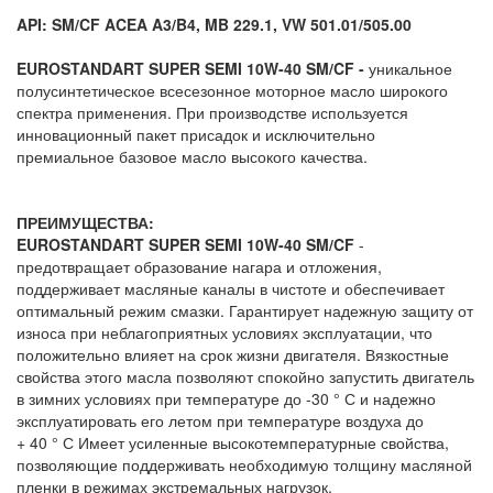
API: SM/CF ACEA A3/B4, MB 229.1, VW 501.01/505.00
EUROSTANDART SUPER SEMI 10W-40 SM/CF -
уникальное
полусинтетическое всесезонное моторное масло широкого
спектра применения. При производстве используется
инновационный пакет присадок и исключительно
премиальное базовое масло высокого качества.
ПРЕИМУЩЕСТВА:
EUROSTANDART SUPER SEMI 10W-40 SM/CF
-
предотвращает образование нагара и отложения,
поддерживает масляные каналы в чистоте и обеспечивает
оптимальный режим смазки. Гарантирует надежную защиту от
износа при неблагоприятных условиях эксплуатации, что
положительно влияет на срок жизни двигателя. Вязкостные
свойства этого масла позволяют спокойно запустить двигатель
в зимних условиях при температуре до -30 ° С и надежно
эксплуатировать его летом при температуре воздуха до
+ 40 ° С Имеет усиленные высокотемпературные свойства,
позволяющие поддерживать необходимую толщину масляной
пленки в режимах экстремальных нагрузок.