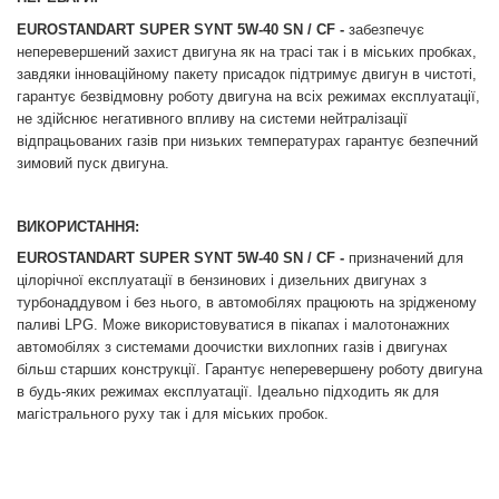
EUROSTANDART SUPER SYNT 5W-40 SN / CF -
забезпечує
неперевершений захист двигуна як на трасі так і в міських пробках,
завдяки інноваційному пакету присадок підтримує двигун в чистоті,
гарантує безвідмовну роботу двигуна на всіх режимах експлуатації,
не здійснює негативного впливу на системи нейтралізації
відпрацьованих газів при низьких температурах гарантує безпечний
зимовий пуск двигуна.
ВИКОРИСТАННЯ:
EUROSTANDART SUPER SYNT 5W-40 SN / CF -
призначений для
цілорічної експлуатації в бензинових і дизельних двигунах з
турбонаддувом і без нього, в автомобілях працюють на зрідженому
паливі LPG. Може використовуватися в пікапах і малотонажних
автомобілях з системами доочистки вихлопних газів і двигунах
більш старших конструкції. Гарантує неперевершену роботу двигуна
в будь-яких режимах експлуатації. Ідеально підходить як для
магістрального руху так і для міських пробок.