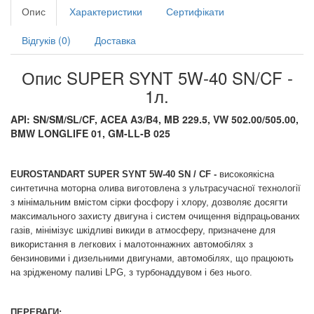
Опис
Характеристики
Сертифікати
Відгуків (0)
Доставка
Опис SUPER SYNT 5W-40 SN/CF -
1л.
API: SN/SM/SL/CF, ACEA A3/B4, MB 229.5, VW 502.00/505.00,
BMW LONGLIFE 01, GM-LL-B 025
EUROSTANDART SUPER SYNT 5W-40 SN / CF -
високоякісна
синтетична моторна олива виготовлена з ультрасучасної технології
з мінімальним вмістом сірки фосфору і хлору, дозволяє досягти
максимального захисту двигуна і систем очищення відпрацьованих
газів, мінімізує шкідливі викиди в атмосферу, призначене для
використання в легкових і малотоннажних автомобілях з
бензиновими і дизельними двигунами, автомобілях, що працюють
на зрідженому паливі LPG, з турбонаддувом і без нього.
ПЕРЕВАГИ: