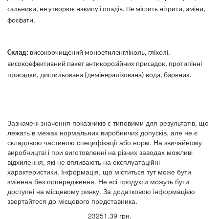
сальники, не утворює накипу і опадів. Не містить нітрити, аміни,
фосфати.
Склад:
високоочищений моноетиленгліколь, гліколі,
високоефективний пакет антикорозійних присадок, протипінні
присадки, дистильована (демінералізована) вода, барвник.
Зазначені значення показників є типовими для результатів, що
лежать в межах нормальних виробничих допусків, але не є
складовою частиною специфікації або норм. На звичайному
виробництві і при виготовленні на різних заводах можливі
відхилення, які не впливають на експлуатаційні
характеристики. Інформація, що міститься тут може бути
змінена без попередження. Не всі продукти можуть бути
доступні на місцевому ринку. За додатковою інформацією
звертайтеся до місцевого представника.
23251.39 грн.