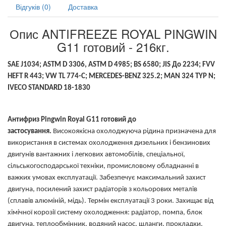
Відгуків (0)
Доставка
Опис ANTIFREEZE ROYAL PINGWIN
G11 готовий - 216кг.
SAE J1034; ASTM D 3306, ASTM D 4985; BS 6580; JIS До 2234; FVV
HEFT R 443; VW TL 774-C; MERCEDES-BENZ 325.2; MAN 324 TYP N;
IVECO STANDARD 18-1830
Антифриз Pingwin Royal G11 готовий до
застосування.
Високоякісна охолоджуюча рідина призначена для
використання в системах охолодження дизельних і бензинових
двигунів вантажних і легкових автомобілів, спеціальної,
сільськогосподарської техніки, промисловому обладнанні в
важких умовах експлуатації. Забезпечує максимальний захист
двигуна, посилений захист радіаторів з кольорових металів
(сплавів алюміній, мідь). Термін експлуатації 3 роки. Захищає від
хімічної корозії систему охолодження: радіатор, помпа, блок
двигуна, теплообмінник, водяний насос, шланги, прокладки,