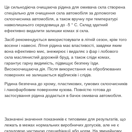
Це сильнодіюча очищаюча рідина для омивача скла створена
спеціально для очищення скла автомобіля за допомогою
склоочисника автомобіля, а також вручну при температурі
навколишнього середовища до -5 ° С. Склад здатний
ефективно видалити залишки комах зі скла.
Засіб рекомендується використовувати в літній сезон, крім того
восени і навесні. Літня рідина має властивості, завдяки яким
вона ефективно миє, знежирює і видаляє з фар і лобового
скла маслянистий дорожній бруд, а також сліди комах,
гарантує гарну видимість, підвищує безпеку їзди.
Високоочищаюча дія. Після використання на оброблюваних
поверхнях не залишається відблисків і слідів.
Рідина безпечна до хрому, пластикових, гумових склоочисників
і лакофарбовим поверхням кузова. Повністю готова до
застосування рідина додається в бачок омивача автомобіля.
Зазначені значення показників є типовими для результатів, що
лежать в межах нормальних виробничих допусків, але не є
складовою частиною специфікації або норм. На звичайному