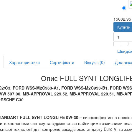
15682.95 
Купити
Швидке
Характеристики
Сертифікати
Відгуків (0)
Доставк
Опис FULL SYNT LONGLIFE 
C2/C3
,
FORD WSS-M2C963-A1
,
FORD WSS-M2C953-B1
,
FORD WSS
 VW 507.00, MB-APPROVAL 229.52, MB-APPROVAL 229.51, MB-APPR
ORSCHE C30
TANDART
FULL SYNT LONGLIFE
0W-30
–
високоефективна повніст
ми
технологіями
синтезу
та
відрізняється
найвищими
захисними
вла
снішої технології для контролю
викидів
екостандарту
Euro VI
та зах