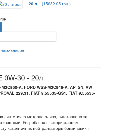
20 л
(15682.95 грн.)
грн.
 замовлення
а
0W-30 - 20л.
-M2C950-A
,
FORD WSS-M2C946-A
,
API SN, VW
OVAL 229.31, FIAT 9.55535-GS1, FIAT 9.55535-
ю синтетична моторна олива,
виготовлена
за
стивостями
.
Р
озроблена з використанням
исту каталітичних нейтралізаторів бензинових і