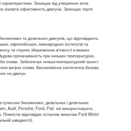
і характеристики.
Захищає від утворення золи
та знизити ефективність двигуна. Зменшує тертя
бензинових та дизельних двигунів, що відповідають
ких, європейських, міжнародних інститутів та
зносу та сприяє збереженню в'язкості в важких
удова прокачуваність при низьких температурах,
ужби оливи. Забезпечує низькотемпературний захист
ення витрат оливи. Високоякісна синтетична базова
нях на двигун.
 сучасних бензинових, дизельних і дизельних
gen
,
Audi
,
Porsche
,
Ford
,
Fiat
які використовують
тва. Повністю відповідає останнім вимогам
Ford
Motor
зькій швидкості).