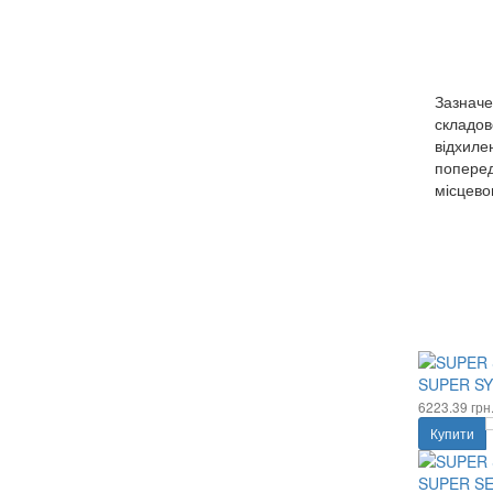
Зазначе
складов
відхиле
поперед
місцево
SUPER SYN
6223.39 грн
Купити
SUPER SEM