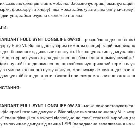
их сажових фільтрів в автомобілях. З
абезпечує кращі експлуатаційн
 сірки, фосфору та хлору), яка може заблокувати вихлопну систему 
 двигуна, забезпечуючи економію палива.
ГИ:
ANDART FULL SYNT LONGLIFE
0
W
-30
–
розроблене для новітніх 
ндарту
Euro
VI
. Відповідає суворим вимогам специфікацій американсь
ів для бензинових, дизельних двигунів.
Покращує захист двигуна від 
емпературних умовах для досягнення збільшення терміну служби. Ч
ідмінну стійкість до окиснення, що забезпечує тривалий термін сл
су за умови холодного пуску двигуна, має низьку летючість для зниж
ідвищує стійкість до втрати в'язкості при екстремальних навантажен
ИСТАННЯ:
ANDART FULL SYNT LONGLIFE
0
W
-30
-
може використовуватися в
 фільтрах і газових двигунах. Відповідає вимогам концерну
Volkswa
єї специфікації та в'язкості відповідно до своєї стратегії виробниц
y
та захищає двигун від явища
LSPI
(передчасне запалювання на ни