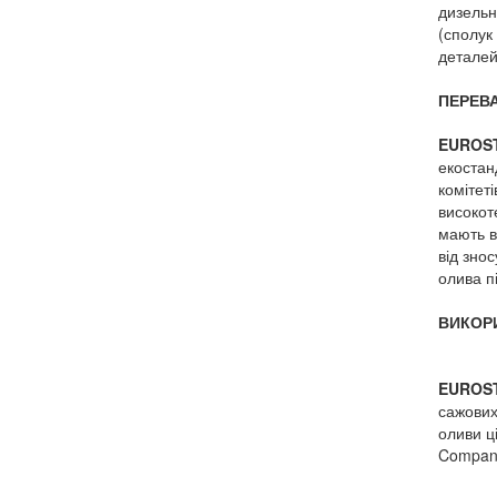
дизельн
(сполук
деталей
ПЕРЕВА
EUROST
екоста
комітет
високот
м
ають в
від зно
олива п
ВИКОР
EUROST
сажових
оливи ці
Compan