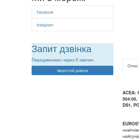
Facebook
Instagram
Запит дзвінка
Передзвонимо через 5 хвилин
Опис
Зворотній дзвінок
ACEA: 
504.00,
DS1, P
EUROS
новітні
найсуча