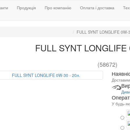
акти
Продукція
Про компанію
Оплата і доставка
Тех
FULL SYNT LONGLIFE 0W-30
FULL SYNT LONGLIFE 0
(58672)
Наявніс
Доставим
Вир
Диви
Операт
У будь-як