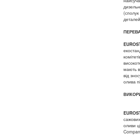
найсуча
дизельн
(сполук
деталей
ПЕРЕВА
EUROST
екоста
комітет
високот
м
ають в
від зно
олива п
ВИКОР
EUROST
сажових
оливи ці
Compan