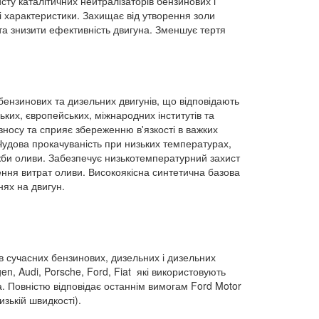
исту каталітичних нейтралізаторів бензинових і
і характеристики.
Захищає від утворення золи
та знизити ефективність двигуна. Зменшує тертя
бензинових та дизельних двигунів, що відповідають
ких, європейських, міжнародних інститутів та
зносу та сприяє збереженню в'язкості в важких
удова прокачуваність при низьких температурах,
ужби оливи. Забезпечує низькотемпературний захист
ення витрат оливи. Високоякісна синтетична базова
нях на двигун.
 сучасних бензинових, дизельних і дизельних
gen
,
Audi
,
Porsche
,
Ford
,
Fiat
які використовують
тва. Повністю відповідає останнім вимогам
Ford
Motor
зькій швидкості).