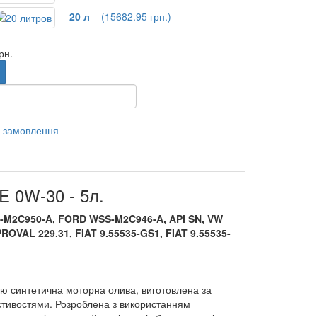
20 л
(15682.95 грн.)
рн.
 замовлення
а
 0W-30 - 5л.
-M2C950-A
,
FORD WSS-M2C946-A
,
API SN, VW
OVAL 229.31, FIAT 9.55535-GS1, FIAT 9.55535-
ю синтетична моторна олива,
виготовлена
за
стивостями
.
Р
озроблена з використанням