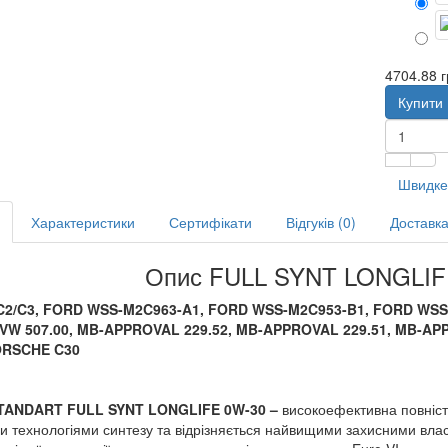
4704.88 г
Купити
Швидке
Характеристики
Сертифікати
Відгуків (0)
Доставк
Опис FULL SYNT LONGLIFE
C2/C3
,
FORD WSS-M2C963-A1
,
FORD WSS-M2C953-B1
,
FORD WSS
 VW 507.00, MB-APPROVAL 229.52, MB-APPROVAL 229.51, MB-APPR
ORSCHE C30
TANDART
FULL SYNT LONGLIFE
0W-30
–
високоефективна повніст
ми
технологіями
синтезу
та
відрізняється
найвищими
захисними
вла