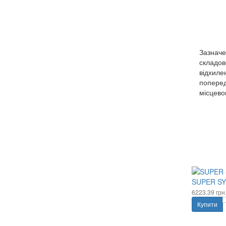
Зазначе
складов
відхиле
поперед
місцево
SUPER SYN
6223.39 грн
Купити