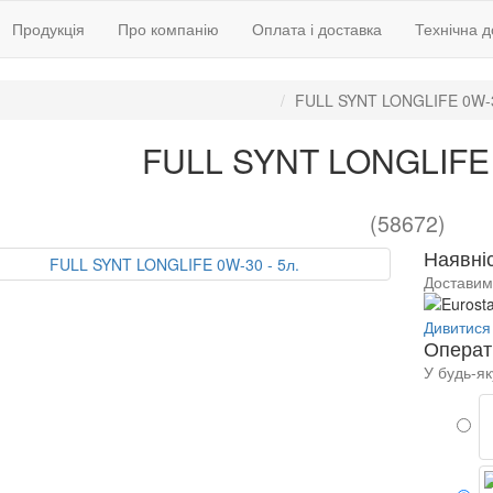
Продукція
Про компанію
Оплата і доставка
Технічна 
FULL SYNT LONGLIFE 0W-3
FULL SYNT LONGLIFE 
(58672)
Наявніс
Доставим
Дивитися 
Операт
У будь-як