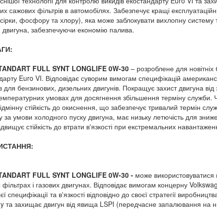
снішої технології для контролю
викидів
екостандарту
Euro VI
та зах
их сажових фільтрів в автомобілях. З
абезпечує кращі експлуатаційн
 сірки, фосфору та хлору), яка може заблокувати вихлопну систему 
 двигуна, забезпечуючи економію палива.
ГИ:
ANDART FULL SYNT LONGLIFE
0
W
-30
–
розроблене для новітніх 
ндарту
Euro
VI
. Відповідає суворим вимогам специфікацій американсь
ів для бензинових, дизельних двигунів.
Покращує захист двигуна від 
емпературних умовах для досягнення збільшення терміну служби. Ч
ідмінну стійкість до окиснення, що забезпечує тривалий термін сл
су за умови холодного пуску двигуна, має низьку летючість для зниж
ідвищує стійкість до втрати в'язкості при екстремальних навантажен
ИСТАННЯ:
ANDART FULL SYNT LONGLIFE
0
W
-30
-
може використовуватися в
 фільтрах і газових двигунах. Відповідає вимогам концерну
Volkswa
єї специфікації та в'язкості відповідно до своєї стратегії виробниц
y
та захищає двигун від явища
LSPI
(передчасне запалювання на ни